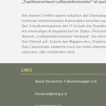
„Traditionsverband Luftlandefernmelder“ ist auch
Bei diesem Treffen waren natürlich die Ehemalige
erstmals teilnehmenden Kameraden konnten auch
Der Schulkommandeur der IT-Schule der Bundeswe
Als ehemaliger Kompaniechef im Stabs-/Fernmel
diesem „Luftlandefernmelder-Verband“. Als klein
ihm Oberst a.D. Schick das Wappen des „Traditi
Das Casinoteam zauberte noch ein tolles Abende
nächsten Jahr stattfinden wird.
LINKS
Bund Deutscher Fallschirmjäger e.V.
Fernmeldering e.V.