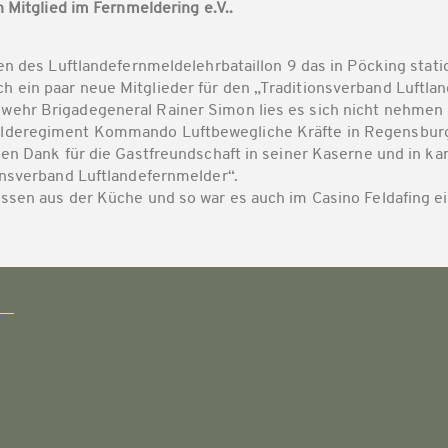
 Mitglied im Fernmeldering e.V..
n des Luftlandefernmeldelehrbataillon 9 das in Pöcking statio
 ein paar neue Mitglieder für den „Traditionsverband Luftl
hr Brigadegeneral Rainer Simon lies es sich nicht nehmen m
deregiment Kommando Luftbewegliche Kräfte in Regensburg wa
en Dank für die Gastfreundschaft in seiner Kaserne und in k
onsverband Luftlandefernmelder“.
ssen aus der Küche und so war es auch im Casino Feldafing e